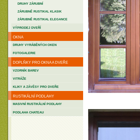
DRUHY ZÁRUBNÍ
ZÁRUBNĚ RUSTIKAL KLASIK
ZÁRUBNĚ RUSTIKAL ELEGANCE
VÝPRODEJ DVEŘÍ
OKNA
DRUHY VYRÁBĚNÝCH OKEN
FOTOGALERIE
DOPLŇKY PRO OKNA A DVEŘE
VZORNÍK BAREV
VITRÁŽE
KLIKY A ZÁVĚSY PRO DVEŘE
RUSTIKÁLNÍ PODLAHY
MASIVNÍ RUSTIKÁLNÍ PODLAHY
PODLAHA CHATEAU